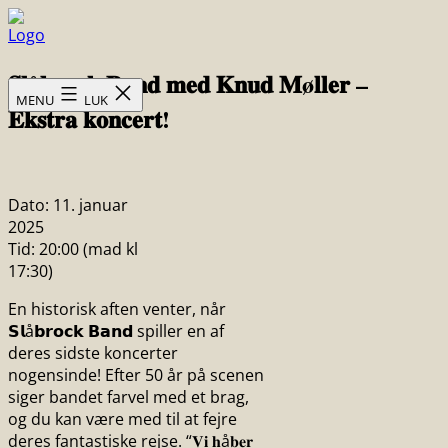
Fortsæt
til
Skovsgård
indhold
𝐒𝐥å𝐛𝐫𝐨𝐜𝐤 𝐁𝐚𝐧𝐝 𝐦𝐞𝐝 𝐊𝐧𝐮𝐝 𝐌ø𝐥𝐥𝐞𝐫 –
Hotel
MENU
LUK
𝐄𝐤𝐬𝐭𝐫𝐚 𝐤𝐨𝐧𝐜𝐞𝐫𝐭!
Dato:
11. januar
2025
Tid:
20:00 (mad kl
17:30)
En historisk aften venter, når
𝗦𝗹å𝗯𝗿𝗼𝗰𝗸 𝗕𝗮𝗻𝗱 spiller en af
deres sidste koncerter
nogensinde! Efter 50 år på scenen
siger bandet farvel med et brag,
og du kan være med til at fejre
deres fantastiske rejse. “𝐕𝐢 𝐡å𝐛𝐞𝐫