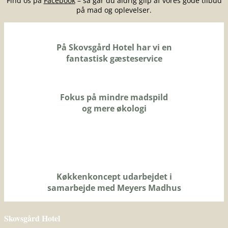
Find os på
Facebook
– så går du aldrig glip af vores gode tilbud
på mad og oplevelser.
På Skovsgård Hotel har vi en
fantastisk gæsteservice
Fokus på mindre madspild
og mere økologi
Køkkenkoncept udarbejdet i
samarbejde med Meyers Madhus
Skovsgård Hotel