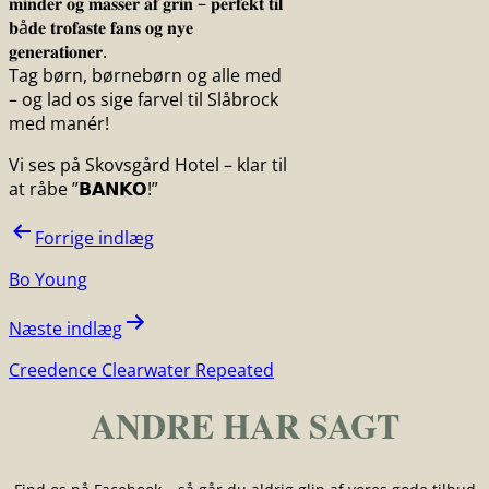
𝐦𝐢𝐧𝐝𝐞𝐫 𝐨𝐠 𝐦𝐚𝐬𝐬𝐞𝐫 𝐚𝐟 𝐠𝐫𝐢𝐧 – 𝐩𝐞𝐫𝐟𝐞𝐤𝐭 𝐭𝐢𝐥
𝐛å𝐝𝐞 𝐭𝐫𝐨𝐟𝐚𝐬𝐭𝐞 𝐟𝐚𝐧𝐬 𝐨𝐠 𝐧𝐲𝐞
𝐠𝐞𝐧𝐞𝐫𝐚𝐭𝐢𝐨𝐧𝐞𝐫.
Tag børn, børnebørn og alle med
– og lad os sige farvel til Slåbrock
med manér!
Vi ses på Skovsgård Hotel – klar til
at råbe ”𝗕𝗔𝗡𝗞𝗢!”
Indlægsnavigation
Forrige indlæg
Bo Young
Næste indlæg
Creedence Clearwater Repeated
ANDRE HAR SAGT