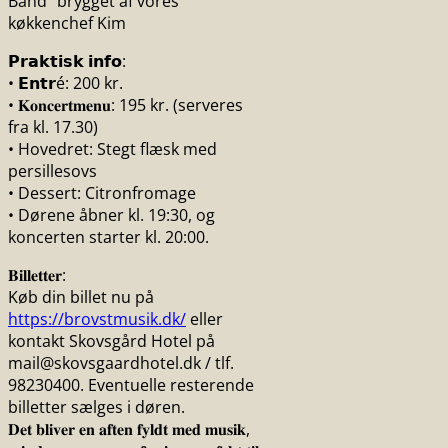
Band” brygget af vores
køkkenchef Kim
𝗣𝗿𝗮𝗸𝘁𝗶𝘀𝗸 𝗶𝗻𝗳𝗼:
• 𝗘𝗻𝘁𝗿é: 200 kr.
• 𝐊𝐨𝐧𝐜𝐞𝐫𝐭𝐦𝐞𝐧𝐮: 195 kr. (serveres
fra kl. 17.30)
• Hovedret: Stegt flæsk med
persillesovs
• Dessert: Citronfromage
• Dørene åbner kl. 19:30, og
koncerten starter kl. 20:00.
𝐁𝐢𝐥𝐥𝐞𝐭𝐭𝐞𝐫:
Køb din billet nu på
https://brovstmusik.dk/
eller
kontakt Skovsgård Hotel på
mail@skovsgaardhotel.dk / tlf.
98230400. Eventuelle resterende
billetter sælges i døren.
𝐃𝐞𝐭 𝐛𝐥𝐢𝐯𝐞𝐫 𝐞𝐧 𝐚𝐟𝐭𝐞𝐧 𝐟𝐲𝐥𝐝𝐭 𝐦𝐞𝐝 𝐦𝐮𝐬𝐢𝐤,