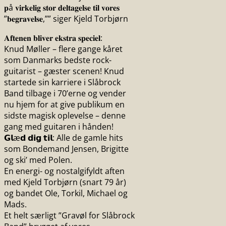
𝐩å 𝐯𝐢𝐫𝐤𝐞𝐥𝐢𝐠 𝐬𝐭𝐨𝐫 𝐝𝐞𝐥𝐭𝐚𝐠𝐞𝐥𝐬𝐞 𝐭𝐢𝐥 𝐯𝐨𝐫𝐞𝐬
”𝐛𝐞𝐠𝐫𝐚𝐯𝐞𝐥𝐬𝐞,”” siger Kjeld Torbjørn
𝐀𝐟𝐭𝐞𝐧𝐞𝐧 𝐛𝐥𝐢𝐯𝐞𝐫 𝐞𝐤𝐬𝐭𝐫𝐚 𝐬𝐩𝐞𝐜𝐢𝐞𝐥:
Knud Møller – flere gange kåret
som Danmarks bedste rock-
guitarist – gæster scenen! Knud
startede sin karriere i Slåbrock
Band tilbage i 70’erne og vender
nu hjem for at give publikum en
sidste magisk oplevelse – denne
gang med guitaren i hånden!
𝗚𝗹æ𝗱 𝗱𝗶𝗴 𝘁𝗶𝗹: Alle de gamle hits
som Bondemand Jensen, Brigitte
og ski’ med Polen.
En energi- og nostalgifyldt aften
med Kjeld Torbjørn (snart 79 år)
og bandet Ole, Torkil, Michael og
Mads.
Et helt særligt ”Gravøl for Slåbrock