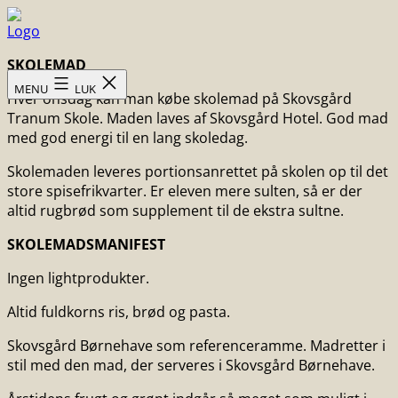
Fortsæt
til
Skovsgård
indhold
SKOLEMAD
Hotel
MENU
LUK
Hver onsdag kan man købe skolemad på Skovsgård
Tranum Skole. Maden laves af Skovsgård Hotel. God mad
med god energi til en lang skoledag.
Skolemaden leveres portionsanrettet på skolen op til det
store spisefrikvarter. Er eleven mere sulten, så er der
altid rugbrød som supplement til de ekstra sultne.
SKOLEMADSMANIFEST
Ingen light­produkter.
Altid fuldkorns ris, brød og pasta.
Skovsgård Børnehave som referenceramme. Madretter i
stil med den mad, der serveres i Skovsgård Børnehave.