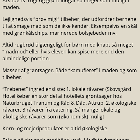
Årstidens frugt og grønt indgår så meget som muligt i
maden.
Lejlighedsvis ”prøv mig!” tilbehør, der udfordrer børnene
til at smage mad som de ikke kender. Eksempelvis en skål
med grønkålschips, marinerede bolsjebeder mv.
Altid rugbrød tilgængeligt for børn med knapt så meget
”madmod” eller hvis eleven kan spise mere end den
almindelige portion.
Masser af grøntsager. Både ”kamufleret” i maden og som
tilbehør.
”Tre­benet” ingrediensliste: 1. lokale råvarer (Skovsgård
Hotel køber en stor del af hotellets grøntsager hos
Naturbruget Tranum og Råd & Dåd, Attrup, 2. økologiske
råvarer, 3.råvarer fra catering. Så mange lokale og
økologiske råvarer som (økonomisk) muligt.
Korn- og mejeriprodukter er altid økologiske.