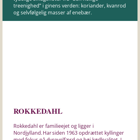
treenighed” i ginens verden: koriander, kvanrod
og selvfølgelig masser af enebær.
ROKKEDAHL
Rokkedahl er familieejet og ligger i
Nordjylland. Har siden 1963 opdrættet kyllinger
med fokus på dyrevelfærd og høj kødkvalitet. I