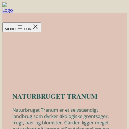
Fortsæt
til
Skovsgård
indhold
Hotel
MENU
LUK
NATURBRUGET TRANUM
Naturbruget Tranum er et selvstændigt
landbrug som dyrker økologiske grøntsager,
frugt, bær og blomster. Gården ligger meget
naturskønt på kanten af Fosdalen mellem hav