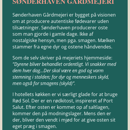
SØNDERHAVEN GÅRDMEJERI
Sønderhaven Gårdmejeri er bygget på visionen
om at producere autentiske fødevarer uden
tilsætninger. Sønderhaven producerer oste
som man gjorde i gamle dage. Ikke af
nostalgiske hensyn, men pga. smagen. Mælken
stammer fra egne dyr og ostene håndvendes.
Som de selv skriver på mejeriets hjemmeside:
”Dyrene bliver behandlet ordentligt. Vi snakker med
dem hver dag…Der skal være en god og varm
stemning i stalden; for dyr og menneskers skyld,
men også for smagens (skyld)”.
I hotellets køkken er vi særligt glade for at bruge
Rød Sol. Der er en rødkitost, inspireret af Port
Salut. Efter osten er kommet op af saltlagen,
kommer den på modningslager. Mens den er
der, bliver den vendt i mjød for at give osten sit
eget præg i smagen.