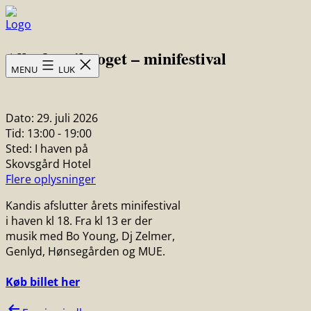
Fortsæt
til
Skovsgård
indhold
Alle dur til noget – minifestival
Hotel
MENU
LUK
Dato:
29. juli 2026
Tid:
13:00 - 19:00
Sted:
I haven på
Skovsgård Hotel
Flere oplysninger
Kandis afslutter årets minifestival
i haven kl 18. Fra kl 13 er der
musik med Bo Young, Dj Zelmer,
Genlyd, Hønsegården og MUE.
Køb billet her