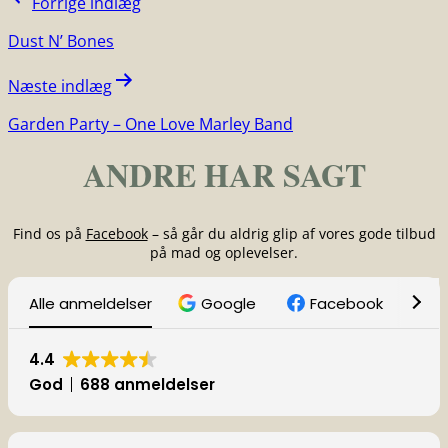
Indlægsnavigation
Forrige indlæg
Dust N’ Bones
Næste indlæg
Garden Party – One Love Marley Band
ANDRE HAR SAGT
Find os på
Facebook
– så går du aldrig glip af vores gode tilbud
på mad og oplevelser.
Alle anmeldelser
Google
Facebook
T
4.4
God
688 anmeldelser