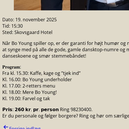
Dato:
19. november 2025
Tid:
15:30
Sted:
Skovsgaard Hotel
Når Bo Young spiller op, er der garanti for højt humør og 
at synge med på alle de gode, gamle dansktop-numre og
danseskoene og smør stemmebåndet!
𝐏𝐫𝐨𝐠𝐫𝐚𝐦:
Fra kl. 15.30: Kaffe, kage og ”tjek ind”
Kl. 16.00: Bo Young underholder
Kl. 17.00: 2-retters menu
Kl. 18.00: Mere Bo Young!
Kl. 19.00: Farvel og tak
𝗣𝗿𝗶𝘀: 𝟮𝟲𝟬 𝗸𝗿. 𝗽𝗿. 𝗽𝗲𝗿𝘀𝗼𝗻 Ring 98230400.
Er du personale og følger borgere? Ring og hør om særlige
Indlægsnavigation
Forrige indlæg