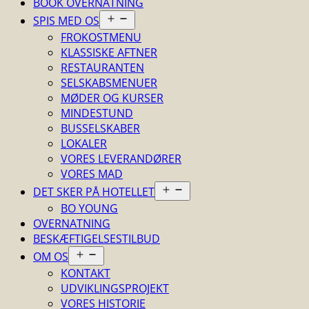
BOOK OVERNATNING
Åbn
SPIS MED OS
menu
FROKOSTMENU
KLASSISKE AFTNER
RESTAURANTEN
SELSKABSMENUER
MØDER OG KURSER
MINDESTUND
BUSSELSKABER
LOKALER
VORES LEVERANDØRER
VORES MAD
Åbn
DET SKER PÅ HOTELLET
menu
BO YOUNG
OVERNATNING
BESKÆFTIGELSESTILBUD
Åbn
OM OS
menu
KONTAKT
UDVIKLINGSPROJEKT
VORES HISTORIE