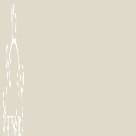
Fortsæt
til
indhold