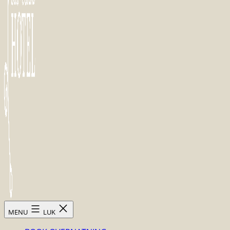
Skovsgård
MENU
LUK
Hotel