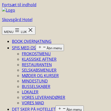
Fortsæt til indhold
Skovsgård Hotel
MENU
LUK
BOOK OVERNATNING
SPIS MED OS
Åbn menu
FROKOSTMENU
KLASSISKE AFTNER
RESTAURANTEN
SELSKABSMENUER
MØDER OG KURSER
MINDESTUND
BUSSELSKABER
LOKALER
VORES LEVERANDØRER
VORES MAD
DET SKER PÅ HOTELLET
Åbn menu