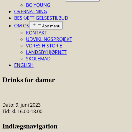
BO YOUNG
OVERNATNING
BESKÆFTIGELSESTILBUD
OM OS
Åbn menu
KONTAKT
UDVIKLINGSPROJEKT
VORES HISTORIE
LANDSBYHJØRNET
SKOLEMAD
ENGLISH
Drinks for damer
Dato:
9. juni 2023
Tid:
kl. 16.00-18.00
Indlægsnavigation