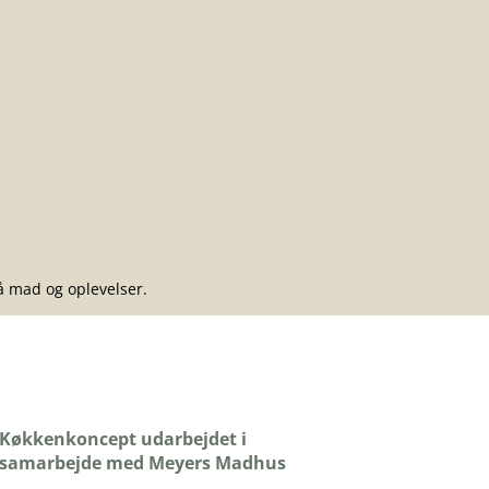
på mad og oplevelser.
Køkkenkoncept udarbejdet i
samarbejde med Meyers Madhus