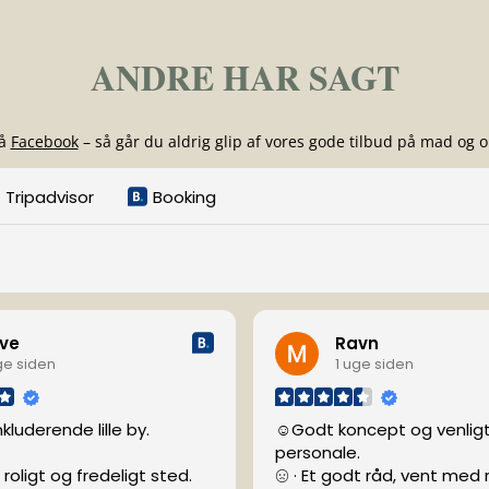
ANDRE HAR SAGT
på
Facebook
– så går du aldrig glip af vores gode tilbud på mad og o
Tripadvisor
Booking
ve
Ravn
ge siden
1 uge siden
nkluderende lille by.
☺Godt koncept og venlig
personale.
 roligt og fredeligt sted.
· Et godt råd, vent med 