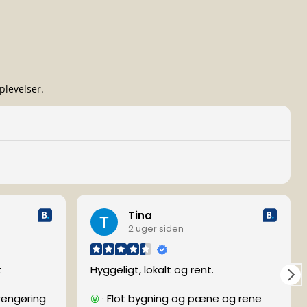
plevelser.
Tina
2 uger siden
t
Hyggeligt, lokalt og rent.
rengøring
· Flot bygning og pæne og rene