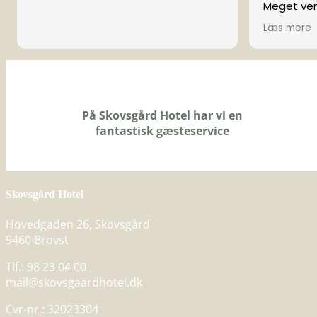
Meget venl
lille by er
Læs mere
meget vel
Lækker m
friske ru
dejlig ma
på værelse
· Intet
På Skovsgård Hotel har vi en
fantastisk gæsteservice
(Oversat 
Skovsgård Hotel
Hovedgaden 26, Skovsgård
9460 Brovst
Tlf.: 98 23 04 00
mail@skovsgaardhotel.dk
Cvr-nr.: 32023304