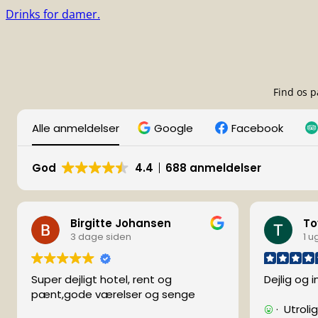
Drinks for damer.
Find os 
Alle anmeldelser
Google
Facebook
God
4.4
688 anmeldelser
Birgitte Johansen
To
3 dage siden
1 u
Super dejligt hotel, rent og
Dejlig og i
pænt,gode værelser og senge
· Utrolig