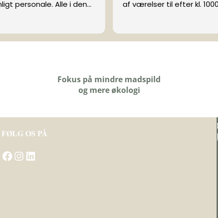
igt personale. Alle i den
af værelser til efter kl. 1000
 så venlige. Man føler sig
kommen og inkluderet.
orgenmad med varme,
ndstykker. God seng med en
dras og pude. Ekstra pude
t, hvis det er nødvendigt.
Fokus på mindre madspild
og mere økologi
af Google,
se originalen
)
FØLG OS PÅ
Gå til Skovsgård Hotel på Facebook
Besøg Skovsgård Hotel på Instagram
Gå til Skovsgård Hotel på LinkedIn