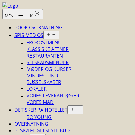
Fortsæt
til
Skovsgård
MENU
LUK
indhold
Hotel
BOOK OVERNATNING
Åbn
SPIS MED OS
menu
FROKOSTMENU
KLASSISKE AFTNER
RESTAURANTEN
SELSKABSMENUER
MØDER OG KURSER
MINDESTUND
BUSSELSKABER
LOKALER
VORES LEVERANDØRER
VORES MAD
Åbn
DET SKER PÅ HOTELLET
menu
BO YOUNG
OVERNATNING
BESKÆFTIGELSESTILBUD