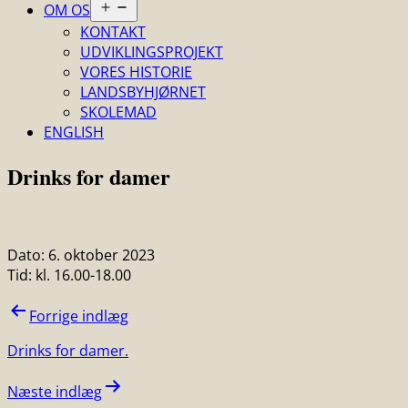
Åbn
OM OS
menu
KONTAKT
UDVIKLINGSPROJEKT
VORES HISTORIE
LANDSBYHJØRNET
SKOLEMAD
ENGLISH
Drinks for damer
Dato:
6. oktober 2023
Tid:
kl. 16.00-18.00
Indlægsnavigation
Forrige indlæg
Drinks for damer.
Næste indlæg