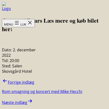
Fortsæt
til
Skovsgård
indhold
Grarup Allstars Læs mere og køb bilet
Hotel
MENU
LUK
her:
Dato:
2. december
2022
Tid:
20:00
Sted:
Salen
Skovsgård Hotel
Indlægsnavigation
Forrige indlæg
Rom smagning og koncert med Mike Hecchi
Næste indlæg