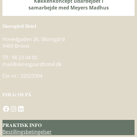
Køkkenkoncept udarbejdet i
samarbejde med Meyers Madhus
Skovsgård Hotel
Hovedgaden 26, Skovsgård
9460 Brovst
Tlf.: 98 23 04 00
mail@skovsgaardhotel.dk
Cvr-nr.: 32023304
FØLG OS PÅ
Gå til Skovsgård Hotel på Facebook
Besøg Skovsgård Hotel på Instagram
Gå til Skovsgård Hotel på LinkedIn
PRAKTISK INFO
Bestillingsbetingelser