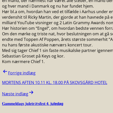
en mand, der nærmest har været alle steder, en mand der
og hver mand i Danmark og nu har fundet hjem.
Hør bl.a om, hvordan han ved et tilfælde i Aarhus under en
verdenshit til Ricky Martin, der gjorde at han havnede på 
milliard YouTube visninger og 2 Latin Grammy Awards nom
Hør historien om “Engel“, om hvordan bedste vennen forrå
Om den mørke og triste nat, hvor beslutningen om at gå so
endte med Toppen Af Poppen, årets største sommerhit “Alt
nu hans første akustiske nærværs koncert tour.
Med sig tager Chief 1 sin faste musikalske partner igennem
Sebastian Groset på Keys og kor.
Kom nærmere Chief 1.
Indlægsnavigation
Forrige indlæg
MORTENS AFTEN 10.11 KL. 18.00 PÅ SKOVSGÅRD HOTEL
Næste indlæg
𝐆𝐚𝐦𝐦𝐞𝐥𝐝𝐚𝐠𝐬 𝐣𝐮𝐥𝐞𝐭𝐫æ𝐬𝐟𝐞𝐬𝐭 𝟰. 𝗷𝘂𝗹𝗲𝗱𝗮𝗴