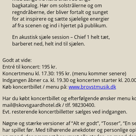
bagkatalog. Hør om solstrålerne og om
regndråberne, der bliver fortalt og sunget
for at inspirere og sætte sjælelige energier
af fra scenen og ind i hjertet på publikum.
En akustisk sjæle session – Chief 1 helt tæt,
barberet ned, helt ind til sjælen.
Godt at vide:
Entré til koncert: 195 kr.
Koncertmenu kl. 17.30: 195 kr. (menu kommer senere)
Indgangen åbner ca. kl. 19.30 og koncerten starter kl. 20.00
Køb koncertbillet / menu på:
www.brovstmusik.dk
Har du købt koncertbillet og efterfølgende ønsker menu k
mail@skovsgaardhotel.dk / tlf. 98230400.
Evt. resterende koncertbilletter sælges ved indgangen.
Nøgne og stærke versioner af “Alt er godt”, “Tosser”, “En sen
har spillet før. Med tilhørende anekdoter og personlige op