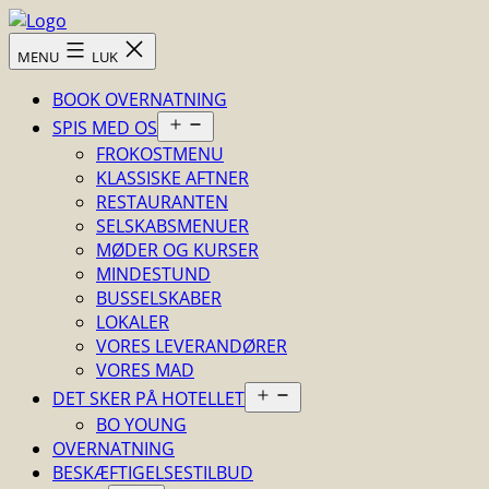
Fortsæt
til
Skovsgård
MENU
LUK
indhold
Hotel
BOOK OVERNATNING
Åbn
SPIS MED OS
menu
FROKOSTMENU
KLASSISKE AFTNER
RESTAURANTEN
SELSKABSMENUER
MØDER OG KURSER
MINDESTUND
BUSSELSKABER
LOKALER
VORES LEVERANDØRER
VORES MAD
Åbn
DET SKER PÅ HOTELLET
menu
BO YOUNG
OVERNATNING
BESKÆFTIGELSESTILBUD