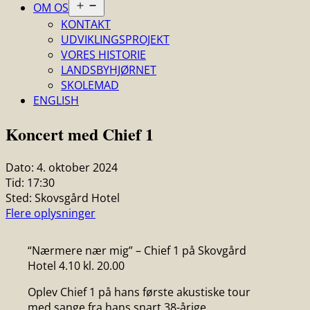
Åbn
OM OS
menu
KONTAKT
UDVIKLINGSPROJEKT
VORES HISTORIE
LANDSBYHJØRNET
SKOLEMAD
ENGLISH
Koncert med Chief 1
Dato:
4. oktober 2024
Tid:
17:30
Sted:
Skovsgård Hotel
Flere oplysninger
“Nærmere nær mig” – Chief 1 på Skovgård
Hotel 4.10 kl. 20.00
Oplev Chief 1 på hans første akustiske tour
med sange fra hans snart 38-årige