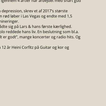
 igennem 4 årtier har arbejdet med snart gud
 depression, skrev et af 2017’s største
en rød løber i Las Vegas og endte med 1,5
ineringer.
dte sig på Lars & hans første kærlighed.
lo reddede hans liv. En beslutning som bl.a.
 er godt”, mange koncerter og radio hits. Og
 12 år Heini Corfitz på Guitar og kor og