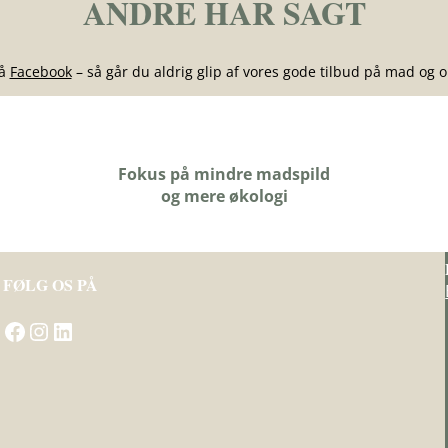
ANDRE HAR SAGT
på
Facebook
– så går du aldrig glip af vores gode tilbud på mad og o
Fokus på mindre madspild
og mere økologi
FØLG OS PÅ
Gå til Skovsgård Hotel på Facebook
Besøg Skovsgård Hotel på Instagram
Gå til Skovsgård Hotel på LinkedIn