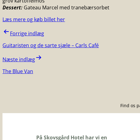
grov kartoffelmos
Dessert:
Gateau Marcel med tranebærsorbet
Læs mere og køb billet her
Indlægsnavigation
Forrige indlæg
Guitaristen og de sarte sjæle – Carls Café
Næste indlæg
The Blue Van
Find os 
På Skovsgård Hotel har vi en