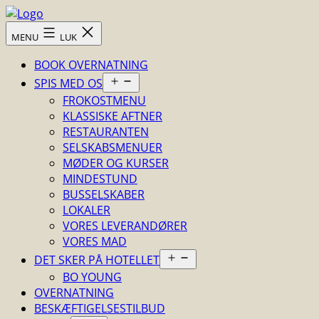
Fortsæt
til
Skovsgård
MENU
LUK
indhold
Hotel
BOOK OVERNATNING
Åbn
SPIS MED OS
menu
FROKOSTMENU
KLASSISKE AFTNER
RESTAURANTEN
SELSKABSMENUER
MØDER OG KURSER
MINDESTUND
BUSSELSKABER
LOKALER
VORES LEVERANDØRER
VORES MAD
Åbn
DET SKER PÅ HOTELLET
menu
BO YOUNG
OVERNATNING
BESKÆFTIGELSESTILBUD