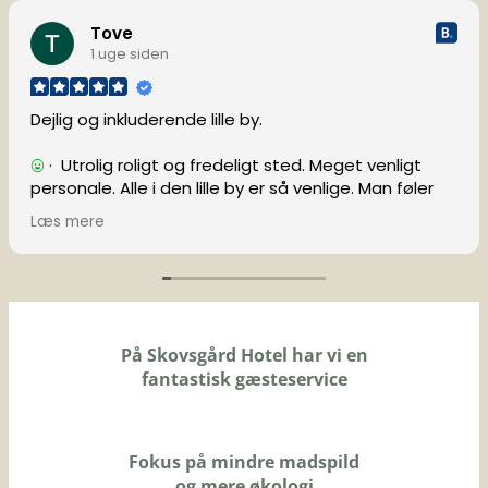
Tove
1 uge siden
Dejlig og inkluderende lille by.
· Utrolig roligt og fredeligt sted. Meget venligt
personale. Alle i den lille by er så venlige. Man føler
sig meget velkommen og inkluderet. Lækker
Læs mere
morgenmad med varme, friske rundstykker. God
seng med en dejlig madras og pude. Ekstra pude på
værelset, hvis det er nødvendigt.
· Intet
(Oversat af Google,
se originalen
)
På Skovsgård Hotel har vi en
fantastisk gæsteservice
Fokus på mindre madspild
og mere økologi