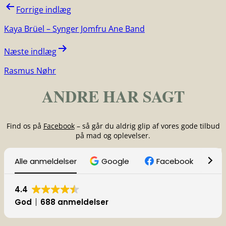
Indlægsnavigation
Forrige indlæg
Kaya Brüel – Synger Jomfru Ane Band
Næste indlæg
Rasmus Nøhr
ANDRE HAR SAGT
Find os på
Facebook
– så går du aldrig glip af vores gode tilbud
på mad og oplevelser.
Alle anmeldelser
Google
Facebook
T
4.4
God
688 anmeldelser