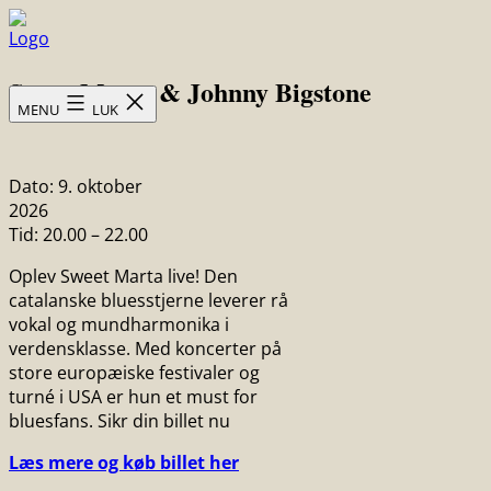
Fortsæt
til
Skovsgård
indhold
Sweet Marta & Johnny Bigstone
Hotel
MENU
LUK
Dato:
9. oktober
2026
Tid:
20.00 – 22.00
Oplev Sweet Marta live! Den
catalanske bluesstjerne leverer rå
vokal og mundharmonika i
verdensklasse. Med koncerter på
store europæiske festivaler og
turné i USA er hun et must for
bluesfans. Sikr din billet nu
Læs mere og køb billet her