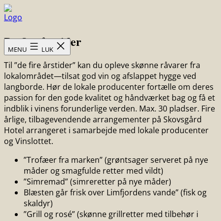
Fortsæt
til
Skovsgård
indhold
De fire årstider
Hotel
MENU
LUK
Til ”de fire årstider” kan du opleve skønne råvarer fra
lokalområdet—tilsat god vin og afslappet hygge ved
langborde. Hør de lokale producenter fortælle om deres
passion for den gode kvalitet og håndværket bag og få et
indblik i vinens forunderlige verden. Max. 30 pladser. Fire
årlige, tilbagevendende arrangementer på Skovsgård
Hotel arrangeret i samarbejde med lokale producenter
og Vinslottet.
”Trofæer fra marken” (grøntsager serveret på nye
måder og smagfulde retter med vildt)
”Simremad” (simreretter på nye måder)
Blæsten går frisk over Limfjordens vande” (fisk og
skaldyr)
”Grill og rosé” (skønne grillretter med tilbehør i