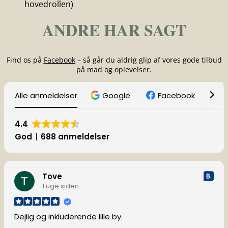
hovedrollen)
ANDRE HAR SAGT
Find os på
Facebook
– så går du aldrig glip af vores gode tilbud
på mad og oplevelser.
Alle anmeldelser
Google
Facebook
T
4.4
God
688 anmeldelser
Tove
1 uge siden
Dejlig og inkluderende lille by.