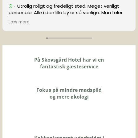
· Utrolig roligt og fredeligt sted. Meget venligt
personale. Alle i den lille by er så venlige. Man føler
sig meget velkommen og inkluderet. Lækker
Læs mere
morgenmad med varme, friske rundstykker. God
seng med en dejlig madras og pude. Ekstra pude på
værelset, hvis det er nødvendigt.
· Intet
(Oversat af Google,
se originalen
)
På Skovsgård Hotel har vi en
fantastisk gæsteservice
Fokus på mindre madspild
og mere økologi
Køkkenkoncept udarbejdet i