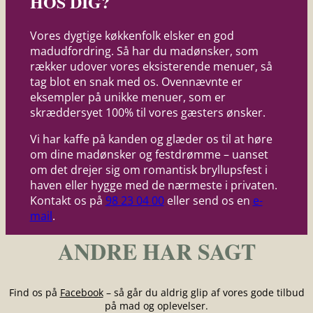
HOS DIG?
Vores dygtige køkkenfolk elsker en god
madudfordring. Så har du madønsker, som
rækker udover vores eksisterende menuer, så
tag blot en snak med os. Ovennævnte er
eksempler på unikke menuer, som er
skræddersyet 100% til vores gæsters ønsker.
Vi har kaffe på kanden og glæder os til at høre
om dine madønsker og festdrømme – uanset
om det drejer sig om romantisk bryllupsfest i
haven eller hygge med de nærmeste i privaten.
Kontakt os på
98 23 04 00
eller send os en
e-
mail
.
ANDRE HAR SAGT
Find os på
Facebook
– så går du aldrig glip af vores gode tilbud
på mad og oplevelser.