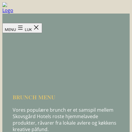
Fortsæt
til
Skovsgård
indhold
Hotel
MENU
LUK
BRUNCH MENU
Vores populære brunch er et samspil mellem
Skovsgård Hotels roste hjemmelavede
produkter, råvarer fra lokale avlere og køkkens
kreative påfund.