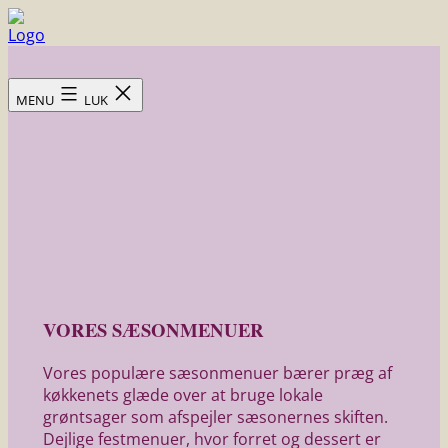
Fortsæt
til
Skovsgård
indhold
Hotel
MENU
LUK
VORES SÆSONMENUER
Vores populære sæsonmenuer bærer præg af
køkkenets glæde over at bruge lokale
grøntsager som afspejler sæsonernes skiften.
Dejlige festmenuer, hvor forret og dessert er