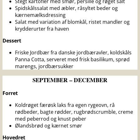
Stegt kartofler med smør, persille og røget salt
Spidskålssalat med æbler, råsyltet beder og
kærnemælksdressing
Salat med variation af blomkål, ristet mandler og
krydderurter fra haven
Dessert
Friske Jordbær fra danske jordbæravler, koldskåls
Panna Cotta, serveret med frisk basilikum, sprød
marengs, jordbærsukker
SEPTEMBER – DECEMBER
Forret
Koldrøget færøsk laks fra egen rygeovn, rå
rødbeder, bagte rødder, rugbrødscrumble, creme
med peberrod og knust peber
Ølandsbrød og kærnet smør
Hovedret