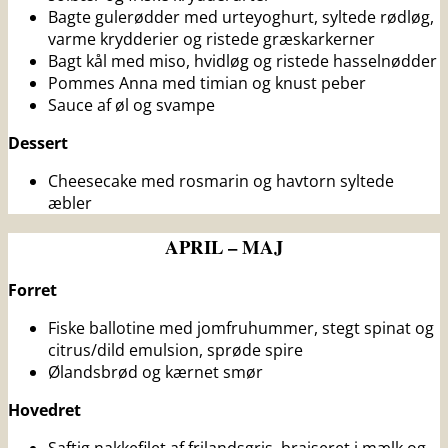
Bagte gulerødder med urteyoghurt, syltede rødløg,
varme krydderier og ristede græskarkerner
Bagt kål med miso, hvidløg og ristede hasselnødder
Pommes Anna med timian og knust peber
Sauce af øl og svampe
Dessert
Cheesecake med rosmarin og havtorn syltede
æbler
APRIL – MAJ
Forret
Fiske ballotine med jomfruhummer, stegt spinat og
citrus/dild emulsion, sprøde spire
Ølandsbrød og kærnet smør
Hovedret
Saftig nakkefilet af frilandsgris, braiseret i mælk og