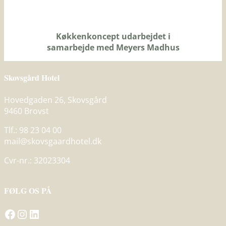
Køkkenkoncept udarbejdet i
samarbejde med Meyers Madhus
Skovsgård Hotel
Hovedgaden 26, Skovsgård
9460 Brovst
Tlf.: 98 23 04 00
mail@skovsgaardhotel.dk
Cvr-nr.: 32023304
FØLG OS PÅ
Gå til Skovsgård Hotel på Facebook
Besøg Skovsgård Hotel på Instagram
Gå til Skovsgård Hotel på LinkedIn