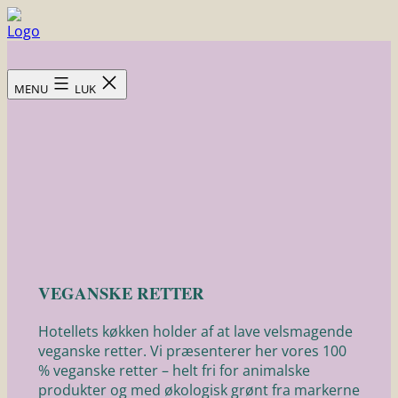
Fortsæt
til
Skovsgård
indhold
Hotel
MENU
LUK
VEGANSKE RETTER
Hotellets køkken holder af at lave velsmagende
veganske retter. Vi præsenterer her vores 100
% veganske retter – helt fri for animalske
produkter og med økologisk grønt fra markerne