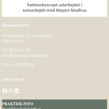
Køkkenkoncept udarbejdet i
samarbejde med Meyers Madhus
Skovsgård Hotel
Hovedgaden 26, Skovsgård
9460 Brovst
Tlf.: 98 23 04 00
mail@skovsgaardhotel.dk
Cvr-nr.: 32023304
FØLG OS PÅ
Gå til Skovsgård Hotel på Facebook
Besøg Skovsgård Hotel på Instagram
Gå til Skovsgård Hotel på LinkedIn
PRAKTISK INFO