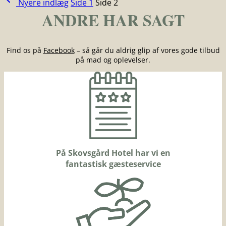
Indlægsinddeling
Nyere
indlæg
Side 1
Side 2
ANDRE HAR SAGT
Find os på
Facebook
– så går du aldrig glip af vores gode tilbud
på mad og oplevelser.
På Skovsgård Hotel har vi en
fantastisk gæsteservice