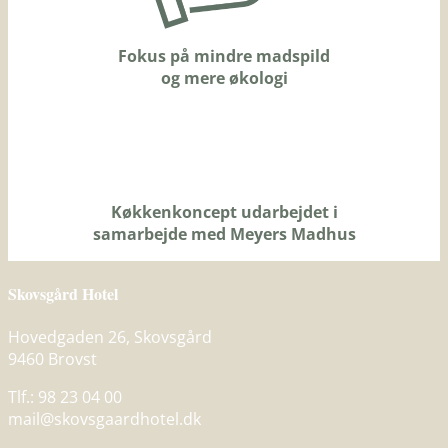
Fokus på mindre madspild
og mere økologi
Køkkenkoncept udarbejdet i
samarbejde med Meyers Madhus
Skovsgård Hotel
Hovedgaden 26, Skovsgård
9460 Brovst
Tlf.: 98 23 04 00
mail@skovsgaardhotel.dk