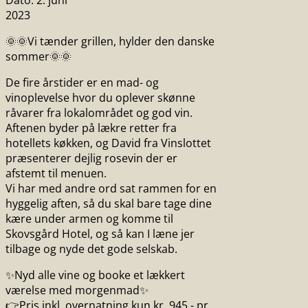
Dato:
2. juni
2023
🌞🌞Vi tænder grillen, hylder den danske
sommer🌞🌞
De fire årstider er en mad- og
vinoplevelse hvor du oplever skønne
råvarer fra lokalområdet og god vin.
Aftenen byder på lækre retter fra
hotellets køkken, og David fra Vinslottet
præsenterer dejlig rosevin der er
afstemt til menuen.
Vi har med andre ord sat rammen for en
hyggelig aften, så du skal bare tage dine
kære under armen og komme til
Skovsgård Hotel, og så kan I læne jer
tilbage og nyde det gode selskab.
✨Nyd alle vine og booke et lækkert
værelse med morgenmad✨
👉Pris inkl. overnatning kun kr. 945,- pr