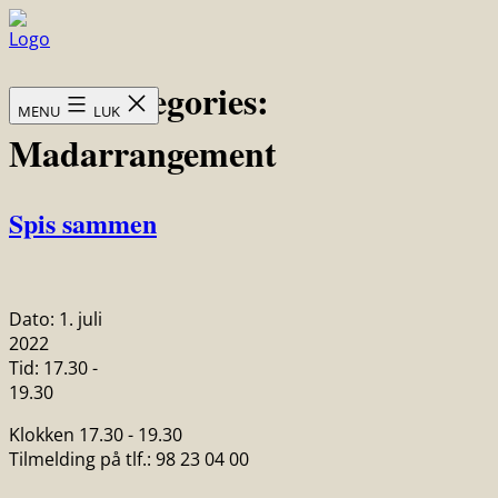
Fortsæt
til
Skovsgård
indhold
Hotel
Event categories:
MENU
LUK
Madarrangement
Spis sammen
Dato:
1. juli
2022
Tid:
17.30 -
19.30
Klokken 17.30 - 19.30
Tilmelding på tlf.: 98 23 04 00