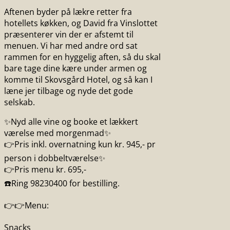
Aftenen byder på lækre retter fra
hotellets køkken, og David fra Vinslottet
præsenterer vin der er afstemt til
menuen. Vi har med andre ord sat
rammen for en hyggelig aften, så du skal
bare tage dine kære under armen og
komme til Skovsgård Hotel, og så kan I
læne jer tilbage og nyde det gode
selskab.
✨Nyd alle vine og booke et lækkert
værelse med morgenmad✨
👉Pris inkl. overnatning kun kr. 945,- pr
person i dobbeltværelse✨
👉Pris menu kr. 695,-
☎️Ring 98230400 for bestilling.
👉👉Menu:
Snacks