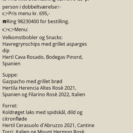
person i dobbeltværelse✨
👉Pris menu kr. 695,-
☎️Ring 98230400 for bestilling.
👉👉Menu:
Velkomstbobler og Snacks:
Havregrynschips med grillet asparges
dip
Hertl Cava Rosado, Bodegas Pinord,
Spanien
Suppe:
Gazpacho med grillet brød
Hertila Herencia Altes Rosè 2021,
Spanien og Filarino Rosè 2022, Italien
Forret:
Koldrøget laks med spidskål, dild og
citronfløde
Hertil Cerasuolo d`Abruzzo 2021, Cantine
Torri, Italien og Mount Hermon Rosè,