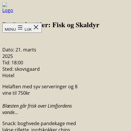
Fortsæt
til
Skovsgård
indhold
De fire årstider: Fisk og Skaldyr
Hotel
MENU
LUK
Dato:
21. marts
2025
Tid:
18:00
Sted:
skovsgaard
Hotel
Helaften med syv serveringer og 8
vine til 750kr
Blæsten går frisk over Limfjordens
vande…
Snack: boghvede pandekage med
lakse rillette, jordskokker chips,